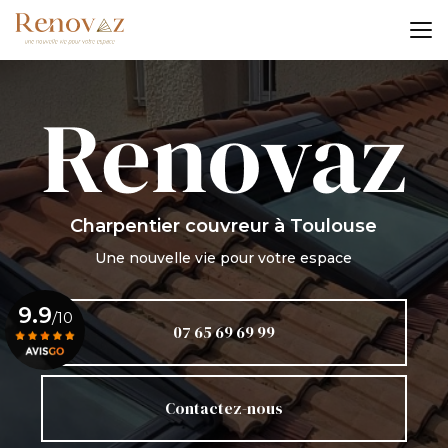
Aller
au
contenu
principal
Charpentier couvreur
à Toulouse
Une nouvelle vie pour votre espace
9.9
/10
07 65 69 69 99
Voir le certificat
Contactez-nous