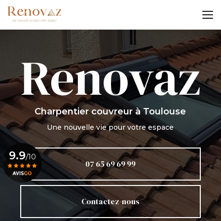
Aller
au
contenu
principal
Charpentier couvreur
à Toulouse
Une nouvelle vie pour votre espace
9.9
/10
07 65 69 69 99
Voir le certificat
Contactez-nous