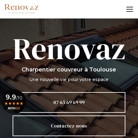
Aller
au
contenu
principal
Charpentier couvreur
à Toulouse
Une nouvelle vie pour votre espace
9.9
/10
07 65 69 69 99
Voir le certificat
Contactez-nous