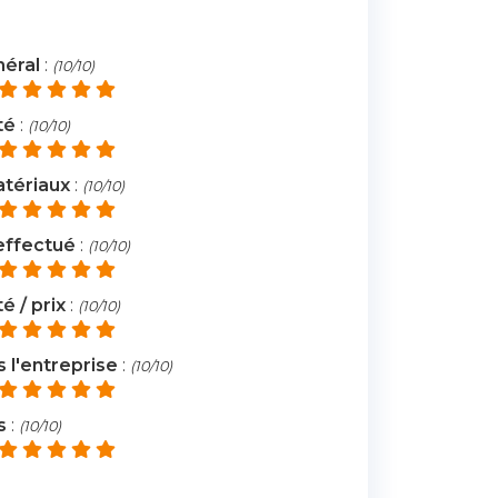
néral
:
(10/10)
té
:
(10/10)
atériaux
:
(10/10)
 effectué
:
(10/10)
é / prix
:
(10/10)
l'entreprise
:
(10/10)
s
:
(10/10)