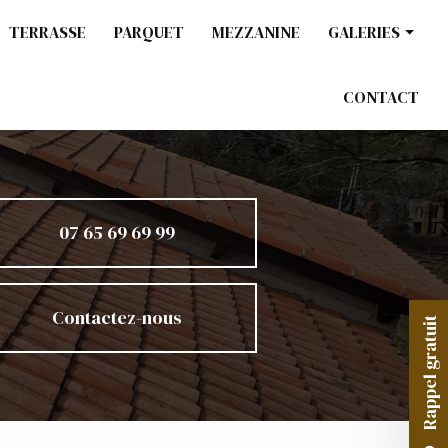
TERRASSE
PARQUET
MEZZANINE
GALERIES
Charpente / Co
CONTACT
Ossature bois
Terrasse
Parquet
Mezzanine
07 65 69 69 99
Contactez-nous
Rappel gratuit