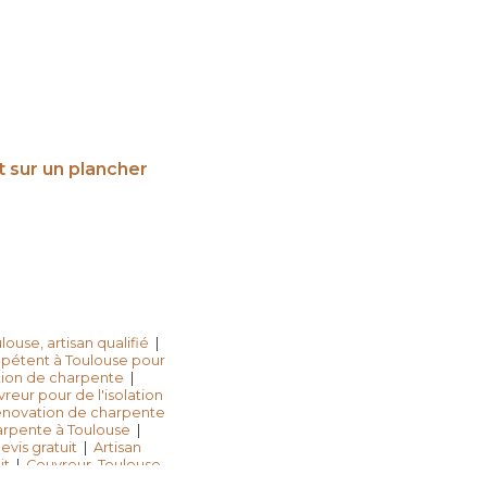
t sur un plancher
ouse, artisan qualifié
|
pétent à Toulouse pour
tion de charpente
|
reur pour de l'isolation
rénovation de charpente
harpente à Toulouse
|
vis gratuit
|
Artisan
it
|
Couvreur, Toulouse,
ervention rapide