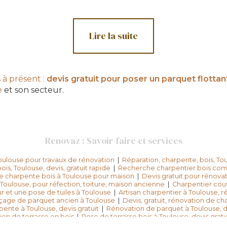
Lire la suite
 à présent :
devis gratuit pour
poser un parquet flottan
e
et son secteur.
Renovaz : Savoir-faire et services
Toulouse pour travaux de rénovation
|
Réparation, charpente, bois, Toul
is, Toulouse, devis, gratuit rapide
|
Recherche charpentier bois com
e charpente bois à Toulouse pour maison
|
Devis gratuit pour rénova
oulouse, pour réfection, toiture, maison ancienne
|
Charpentier couv
ur et une pose de tuiles à Toulouse
|
Artisan charpentier à Toulouse, 
onçage de parquet ancien à Toulouse
|
Devis, gratuit, rénovation de c
ente à Toulouse, devis gratuit
|
Rénovation de parquet à Toulouse, de
ion de terrasse en bois
|
Pose de terrasse bois à Toulouse, devis gratu
 toiture, dépannage
|
Urgence, couvreur à Toulouse, fuite, toiture, int