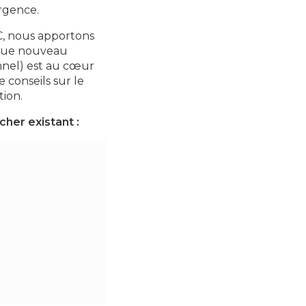
urgence.
VC, nous apportons
haque nouveau
onnel) est au cœur
 conseils sur le
tion.
cher existant :