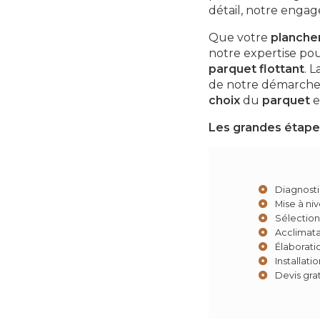
détail, notre engage
Que votre
plancher
notre expertise pou
parquet flottant
. 
de notre démarche. 
choix
du
parquet
e
Les grandes étapes 
Diagnosti
Mise à ni
Sélection
Acclimata
Élaborati
Installati
Devis grat