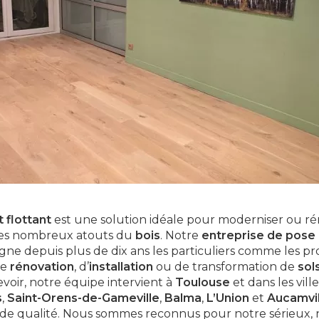
 flottant
est une solution idéale pour moderniser ou ré
des nombreux atouts du
bois
. Notre
entreprise de pose
e depuis plus de dix ans les particuliers comme les pr
de
rénovation
, d’
installation
ou de transformation de
sol
ir, notre équipe intervient à
Toulouse
et dans les vil
s
,
Saint-Orens-de-Gameville
,
Balma
,
L’Union
et
Aucamvil
nde qualité. Nous sommes reconnus pour notre sérieux, 