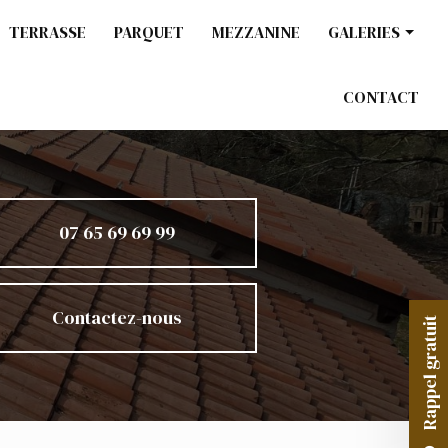
TERRASSE
PARQUET
MEZZANINE
GALERIES
Charpente / Co
CONTACT
Ossature bois
Terrasse
Parquet
Mezzanine
07 65 69 69 99
Contactez-nous
Rappel gratuit