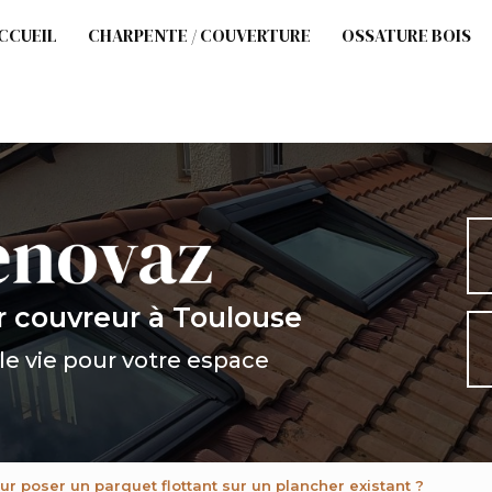
cipale
CCUEIL
CHARPENTE / COUVERTURE
OSSATURE BOIS
r couvreur
à Toulouse
e vie pour votre espace
ur poser un parquet flottant sur un plancher existant ?