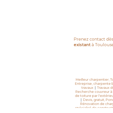
Prenez contact dès
existant
à Toulous
Meilleur charpentier, 
Entreprise, charpente bo
travaux
|
Travaux d
Recherche couvreur à T
de toiture par l'extérie
|
Devis, gratuit, P
Rénovation de charp
spécialisé de construct
urgence, fuite,