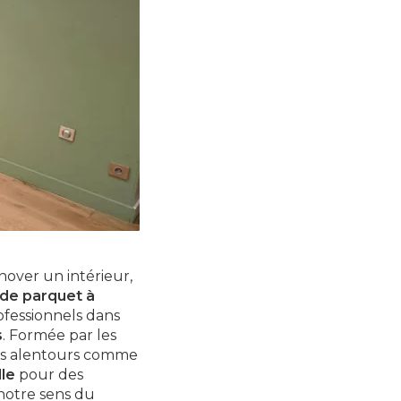
nover un intérieur,
 de parquet à
ofessionnels dans
s
. Formée par les
les alentours comme
le
pour des
notre sens du