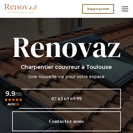
Aller
au
Rappel gratuit
contenu
principal
Charpentier couvreur
à Toulouse
Une nouvelle vie pour votre espace
9.9
/10
07 65 69 69 99
Voir le certificat
Contactez-nous