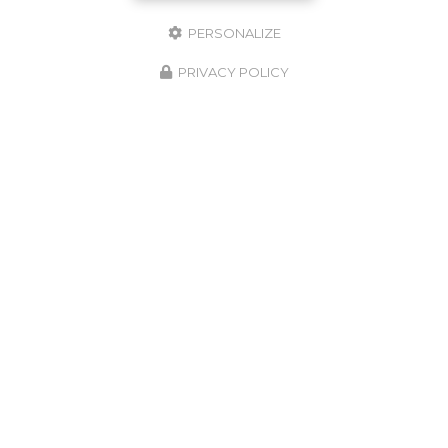
PERSONALIZE
PRIVACY POLICY
ENGAGEMENT SUR LES DÉLAIS
ET LA QUALITÉ DU TRAVAIL