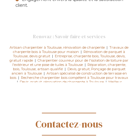
client.
Renovaz : Savoir-faire et services
Artisan charpentier à Toulouse, rénovation de charpente
|
Travaux de
charpente bois à Toulouse pour maison
|
Rénovation de parquet à
Toulouse, devis gratuit
|
Entreprise, charpente bois, Toulouse, devis,
gratuit rapide
|
Charpentier couvreur pour de l'isolation de toiture par
l'extérieur et une pose de tuiles à Toulouse
|
Réparation, charpente,
bois, Toulouse, artisan qualifié
|
Devis, gratuit, Ponçage de parquet
ancien à Toulouse
|
Artisan spécialisé de construction de terrasse en
bois
|
Recherche charpentier bois compétent à Toulouse pour travaux
|
Devis, gratuit, rénovation de charpente à Toulouse
|
Meilleur
charpentier, Toulouse pour travaux de rénovation
|
Urgence, couvreur
à Toulouse, fuite, toiture, intervention rapide
|
Rénovation de
charpente à Toulouse, devis gratuit
|
Devis gratuit pour rénovation de
charpente
|
Couvreur, Toulouse, urgence, fuite, toiture, dépannage
|
Pose de terrasse bois à Toulouse, devis gratuit
|
Recherche couvreur à
Toulouse, pour réfection, toiture, maison ancienne
Contactez-nous