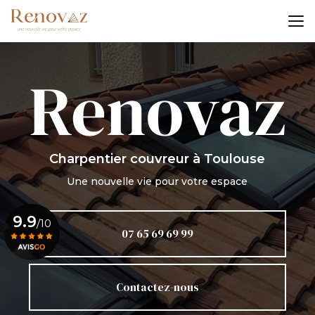
Aller
au
contenu
principal
Charpentier couvreur
à Toulouse
Une nouvelle vie pour votre espace
9.9
/10
07 65 69 69 99
Voir le certificat
Contactez-nous