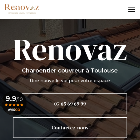
Aller
au
contenu
principal
Charpentier couvreur
à Toulouse
Une nouvelle vie pour votre espace
9.9
/10
07 65 69 69 99
Voir le certificat
Contactez-nous