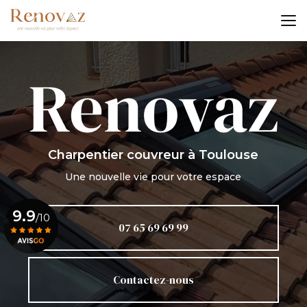
Aller
au
contenu
principal
Charpentier couvreur
à Toulouse
Une nouvelle vie pour votre espace
9.9
/10
07 65 69 69 99
Voir le certificat
Contactez-nous