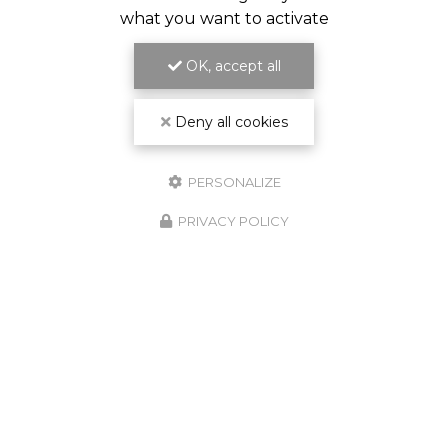
what you want to activate
OK, accept all
ENGAGEMENT SUR LES DÉLAIS
ET LA QUALITÉ DU TRAVAIL
Deny all cookies
PERSONALIZE
PRIVACY POLICY
GARANTIE
DÉCENNALE