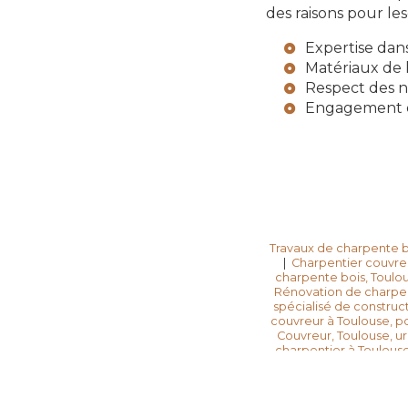
des raisons pour les
Expertise dan
Matériaux de 
Respect des n
Engagement en
Travaux de charpente b
|
Charpentier couvreur
charpente bois, Toulous
Rénovation de charpent
spécialisé de construct
couvreur à Toulouse, po
Couvreur, Toulouse, ur
charpentier à Toulous
bois à Tou