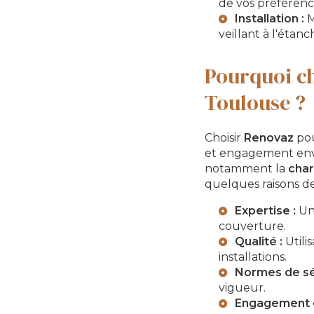
de vos préférenc
Installation :
M
veillant à l'étanc
Pourquoi ch
Toulouse ?
Choisir
Renovaz
pou
et engagement enver
notamment la
char
quelques raisons de
Expertise :
Une
couverture.
Qualité :
Utili
installations.
Normes de sé
vigueur.
Engagement cl