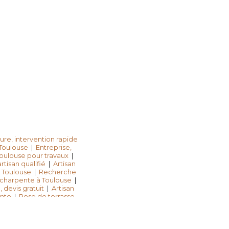
ture, intervention rapide
 Toulouse
|
Entreprise,
oulouse pour travaux
|
rtisan qualifié
|
Artisan
à Toulouse
|
Recherche
e charpente à Toulouse
|
 devis gratuit
|
Artisan
ente
|
Pose de terrasse
rénovation