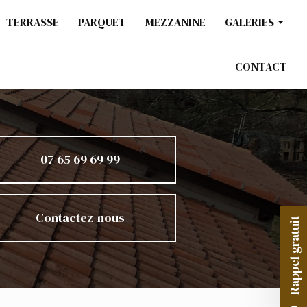
TERRASSE
PARQUET
MEZZANINE
GALERIES
Charpente / Co
CONTACT
Ossature bois
Terrasse
Parquet
Mezzanine
07 65 69 69 99
Contactez-nous
Rappel gratuit