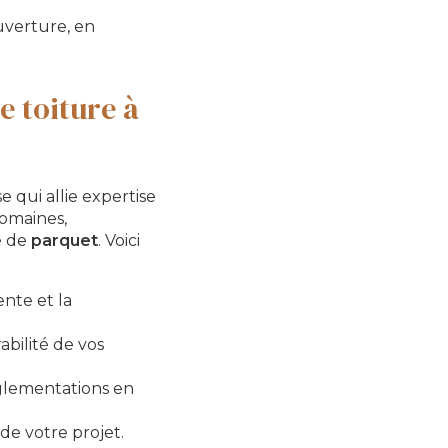
ouverture, en
e toiture à
 qui allie expertise
domaines,
se de
parquet
. Voici
nte et la
abilité de vos
églementations en
e votre projet.