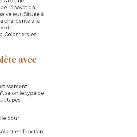
essite une
 de rénovation
a valeur. Située à
 la charpente à la
ipe de
c, Colomiers, et
lète avec
vestissement
m²
, selon le type de
rs étapes
lle pour
solant en fonction