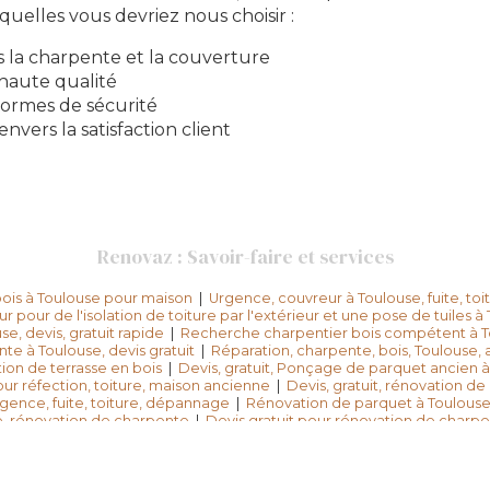
quelles vous devriez nous choisir :
s la charpente et la couverture
haute qualité
ormes de sécurité
vers la satisfaction client
Renovaz : Savoir-faire et services
ois à Toulouse pour maison
|
Urgence, couvreur à Toulouse, fuite, toi
 pour de l'isolation de toiture par l'extérieur et une pose de tuiles à
e, devis, gratuit rapide
|
Recherche charpentier bois compétent à T
e à Toulouse, devis gratuit
|
Réparation, charpente, bois, Toulouse, a
ion de terrasse en bois
|
Devis, gratuit, Ponçage de parquet ancien 
ur réfection, toiture, maison ancienne
|
Devis, gratuit, rénovation d
gence, fuite, toiture, dépannage
|
Rénovation de parquet à Toulouse,
e, rénovation de charpente
|
Devis gratuit pour rénovation de charp
louse, devis gratuit
|
Meilleur charpentier, Toulouse pour travaux de 