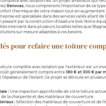
 complète avec isolation est un projet ambitieux qui néc
Chez
Renovaz
, nous comprenons l'importance de ce type
confort thermique de votre maison tout en augmentant s
treprise est spécialisée dans des services variés allant de
 passant par la construction d'ossature bois. Notre équ
fiés intervient dans plusieurs localités telles que Blagna
solutions sur mesure adaptées à vos besoins.
clés pour refaire une toiture comp
toiture complète avec isolation par l'extérieur est un in
n coût généralement compris entre
180 € et 300 € par 
 l'épaisseur de l'isolant. Ce projet se déroule en plusieu
iale :
Une inspection approfondie de votre toiture actue
t de la charpente et des matériaux de couverture.
ériaux :
Sélection des matériaux de couverture et de l'i