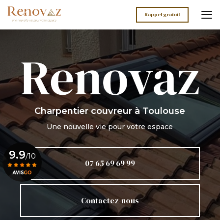
Aller
au
Rappel gratuit
contenu
principal
Charpentier couvreur
à Toulouse
Une nouvelle vie pour votre espace
9.9
/10
07 65 69 69 99
Voir le certificat
Contactez-nous