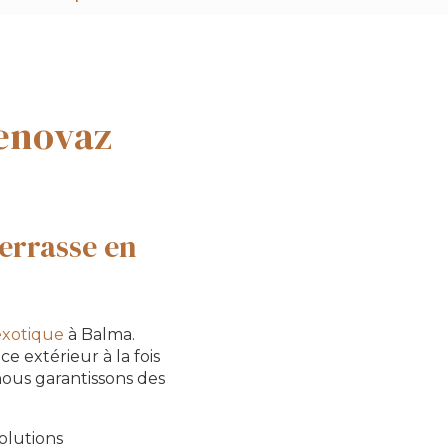
Renovaz
errasse en
 exotique
à Balma.
e extérieur à la fois
nous garantissons des
olutions