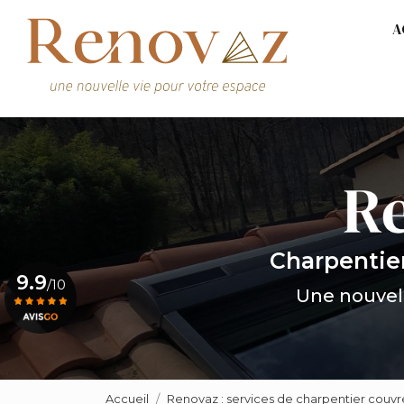
Navigation prin
Aller
A
au
contenu
principal
Charpentie
9.9
/10
Une nouvell
Voir le certificat
Accueil
Renovaz : services de charpentier couvr