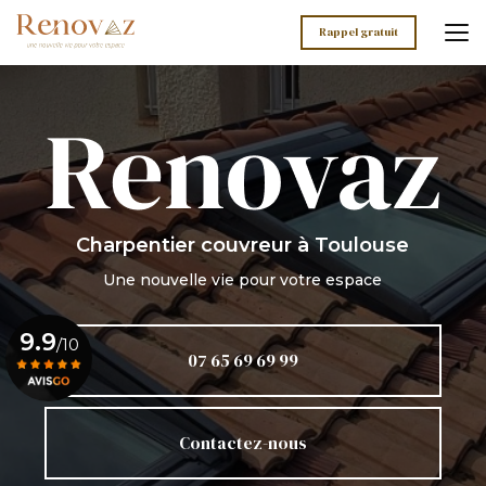
Aller
au
Rappel gratuit
contenu
principal
Charpentier couvreur
à Toulouse
Une nouvelle vie pour votre espace
9.9
/10
07 65 69 69 99
Voir le certificat
Contactez-nous