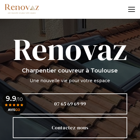
Aller
au
contenu
principal
Charpentier couvreur
à Toulouse
Une nouvelle vie pour votre espace
9.9
/10
07 65 69 69 99
Voir le certificat
Contactez-nous