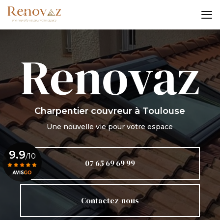
Aller
au
contenu
principal
Charpentier couvreur
à Toulouse
Une nouvelle vie pour votre espace
9.9
/10
07 65 69 69 99
Voir le certificat
Contactez-nous