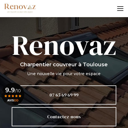
Aller
au
contenu
principal
Charpentier couvreur
à Toulouse
Une nouvelle vie pour votre espace
9.9
/10
07 65 69 69 99
Voir le certificat
Contactez-nous