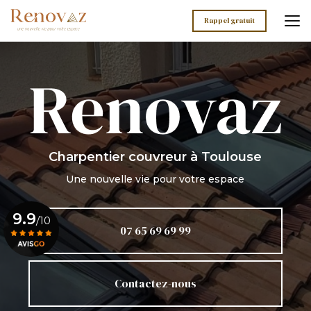
Aller
au
Rappel gratuit
contenu
principal
Charpentier couvreur
à Toulouse
Une nouvelle vie pour votre espace
9.9
/10
07 65 69 69 99
Voir le certificat
Contactez-nous