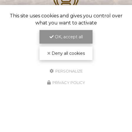
This site uses cookies and gives you control over
what you want to activate
PLUS DE 10 ANS
D'EXPÉRIENCE
OK, accept all
Deny all cookies
PERSONALIZE
PRIVACY POLICY
FORMATION PAR LES
COMPAGNONS DU DEVOIR