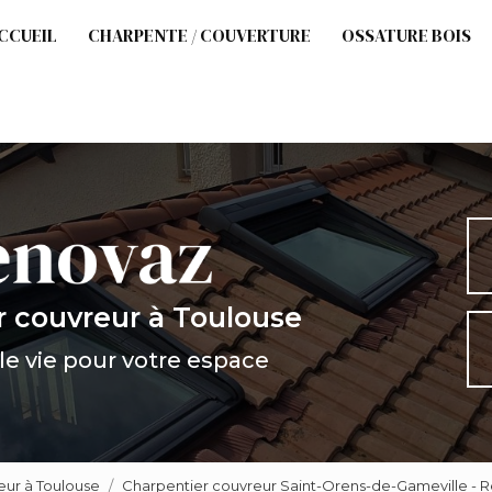
cipale
CCUEIL
CHARPENTE / COUVERTURE
OSSATURE BOIS
r couvreur
à Toulouse
e vie pour votre espace
eur à Toulouse
Charpentier couvreur Saint-Orens-de-Gameville - 