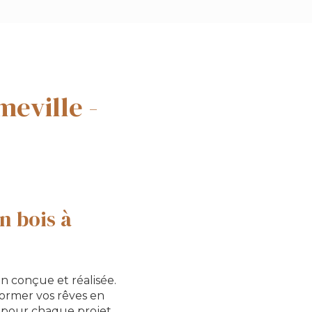
eville -
n bois à
n conçue et réalisée.
former vos rêves en
s pour chaque projet,