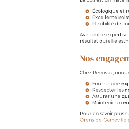
Le bois est un matéri
Écologique et r
Excellente isol
Flexibilité de c
Avec notre expertise
résultat qui allie est
Nos engageme
Chez Renovaz, nous 
Fournir une
exp
Respecter les
n
Assurer une
qua
Maintenir un
en
Pour en savoir plus su
Orens-de-Gameville