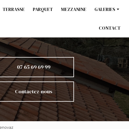
TERRASSE
PARQUET
MEZZANINE
GALERIES
Charpente / Co
CONTACT
Ossature bois
Terrasse
Parquet
Mezzanine
07 65 69 69 99
Contactez-nous
Renovaz