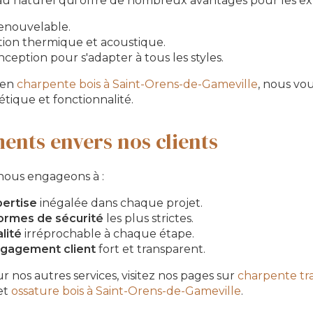
au naturel qui offre de nombreux avantages pour les ext
enouvelable.
ation thermique et acoustique.
onception pour s'adapter à tous les styles.
 en
charpente bois à Saint-Orens-de-Gameville
, nous vo
hétique et fonctionnalité.
nts envers nos clients
nous engageons à :
ertise
inégalée dans chaque projet.
ormes de sécurité
les plus strictes.
lité
irréprochable à chaque étape.
gagement client
fort et transparent.
r nos autres services, visitez nos pages sur
charpente tra
et
ossature bois à Saint-Orens-de-Gameville
.