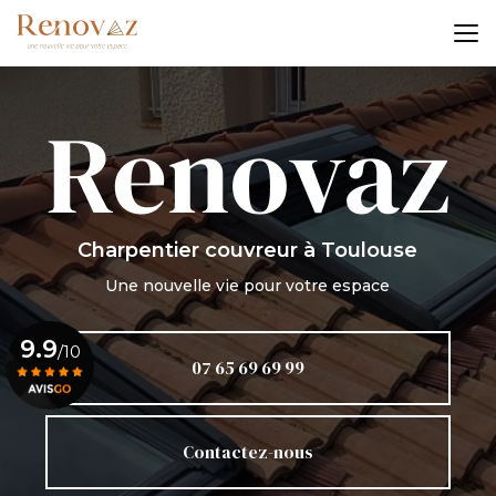
Aller
au
contenu
principal
Charpentier couvreur
à Toulouse
Une nouvelle vie pour votre espace
9.9
/10
07 65 69 69 99
Voir le certificat
Contactez-nous