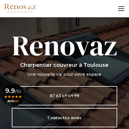
Aller
au
contenu
principal
Charpentier couvreur
à Toulouse
Une nouvelle vie pour votre espace
9.9
/10
07 65 69 69 99
Voir le certificat
Contactez-nous