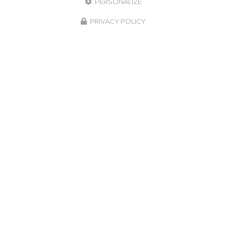
PERSONALIZE
PRIVACY POLICY
GARANTIE
DÉCENNALE
ÉQUIPE DE POSE
QUALIFIÉE