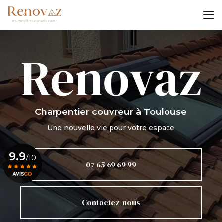
Aller
au
contenu
principal
Charpentier couvreur
à Toulouse
Une nouvelle vie pour votre espace
9.9
/10
07 65 69 69 99
Voir le certificat
Contactez-nous