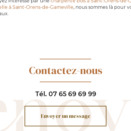
yez intéressé par une
charpente bois à Saint-Orens-de-
elle à Saint-Orens-de-Gameville
, nous sommes là pour vo
aux.
Contactez-nous
Tél.
07 65 69 69 99
Envoyer un message