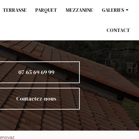
TERRASSE
PARQUET
MEZZANINE
GALERIES
Charpente / Co
CONTACT
Ossature bois
Terrasse
Parquet
Mezzanine
07 65 69 69 99
Contactez-nous
Renovaz