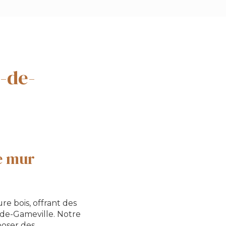
-de-
e mur
re bois, offrant des
-de-Gameville. Notre
poser des