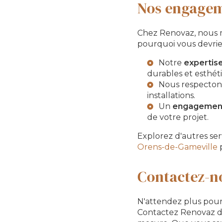
Nos engageme
Chez Renovaz, nous me
pourquoi vous devriez
Notre
expertis
durables et esthét
Nous respecton
installations.
Un
engagement
de votre projet.
Explorez d'autres se
Orens-de-Gameville
p
Contactez-no
N'attendez plus pour
Contactez Renovaz dè