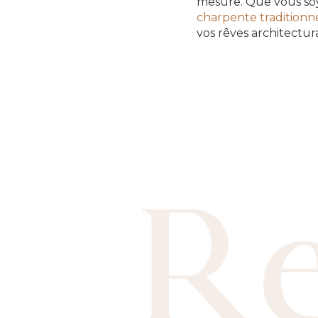
mesure. Que vous so
charpente traditionn
vos rêves architectur