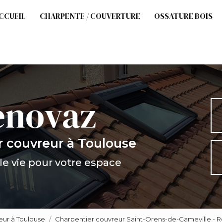
cipale
CCUEIL
CHARPENTE / COUVERTURE
OSSATURE BOIS
r couvreur
à Toulouse
e vie pour votre espace
eur à Toulouse
Charpentier couvreur Saint-Orens-de-Gameville - 