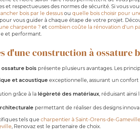
es et respectueuses des normes de sécurité. Si vous v
ancher bois par le dessus
ou
quelle bois choisir pour un
là pour vous guider à chaque étape de votre projet. Dé
 une charpente ?
et
combien coûte la rénovation d'un p
le et performant.
s d'une construction à ossature b
 ossature bois
présente plusieurs avantages. Les principa
ique et acoustique
exceptionnelle, assurant un confort
ution grâce à la
légèreté des matériaux
, réduisant ainsi 
 architecturale
permettant de réaliser des designs innovan
ifiques tels que
charpentier à Saint-Orens-de-Gamevill
ville
, Renovaz est le partenaire de choix.