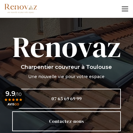
Aller
au
contenu
principal
Charpentier couvreur
à Toulouse
Une nouvelle vie pour votre espace
9.9
/10
07 65 69 69 99
Voir le certificat
Contactez-nous