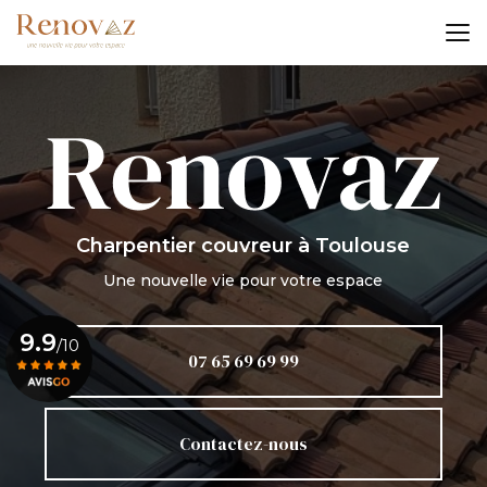
Aller
au
contenu
principal
Charpentier couvreur
à Toulouse
Une nouvelle vie pour votre espace
9.9
/10
07 65 69 69 99
Voir le certificat
Contactez-nous