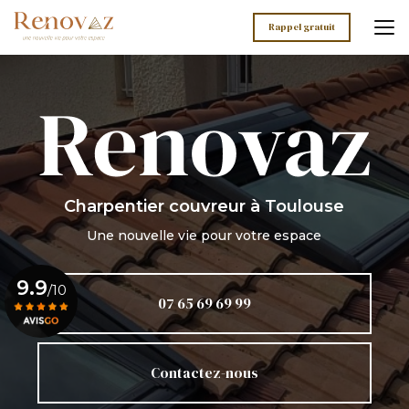
Aller
au
Rappel gratuit
contenu
principal
Charpentier couvreur
à Toulouse
Une nouvelle vie pour votre espace
9.9
/10
07 65 69 69 99
Voir le certificat
Contactez-nous