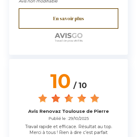
Avis non modifiable
résultat. Le travail est d’une qualité
exceptionnelle, avec une finitions impeccables
qui mettent en valeur tout mon extérieur.
En savoir plus
Mention spéciale au patron, Gabriel, une
personne rare : gentil, très réactif et à l’écoute
de nos besoins du début à la fin du projet. En
bonus, il m’a même offert les spots pour ma
piscine, ce qui sublime encore d'avantage ma
nouvelle terrasse. Une entreprise sérieuse,
professionnelle et humaine : je recommande
sans la moindre hésitation ! Merci encore pour
ce beau travail
10
/ 10
Avis Renovaz Toulouse de Pierre
Publié le : 29/10/2025
Travail rapide et efficace. Résultat au top.
Merci à tous ! Rien à dire c’est parfait